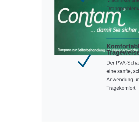
Mischinkontine
Drangproblema
Komfortab
Trageweis
N
Der PVA-Schaum
eine sanfte, s
Anwendung und
Tragekomfort.