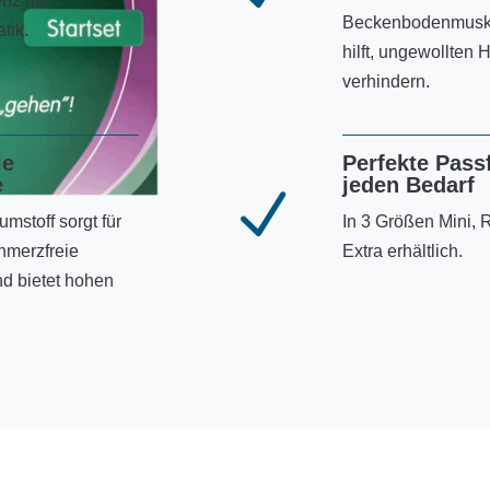
nz mit
Beckenbodenmusku
tik.
hilft, ungewollten 
verhindern.
le
Perfekte Pass
e
jeden Bedarf
N
stoff sorgt für
In 3 Größen Mini, 
chmerzfreie
Extra erhältlich.
 bietet hohen