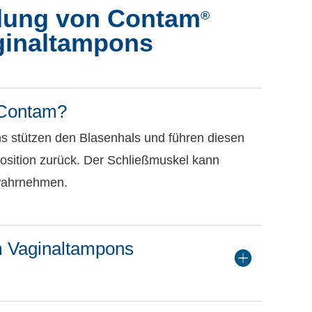
ung von Contam
®
ginaltampons
t Contam?
 stützen den Blasenhals und führen diesen
Position zurück. Der Schließmuskel kann
 wahrnehmen.
m Vaginaltampons