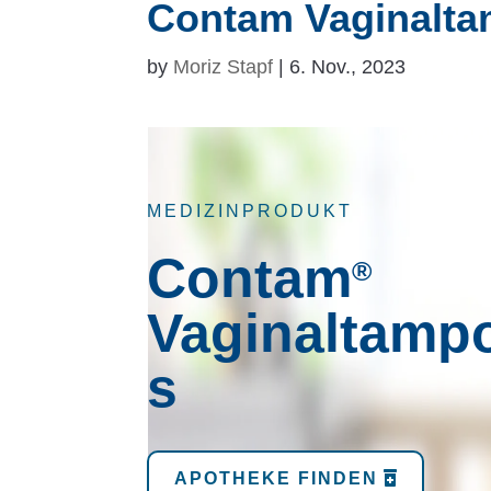
Contam Vaginalt
by
Moriz Stapf
|
6. Nov., 2023
MEDIZINPRODUKT
Contam
®
Vaginaltamp
s
APOTHEKE FINDEN