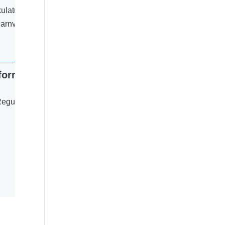
latur und
Harnverlust zu
form für
Regular und