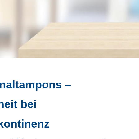
naltampons –
eit bei
kontinenz