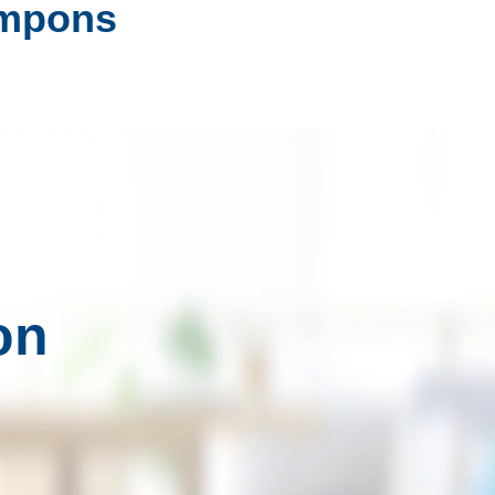
ampons
on