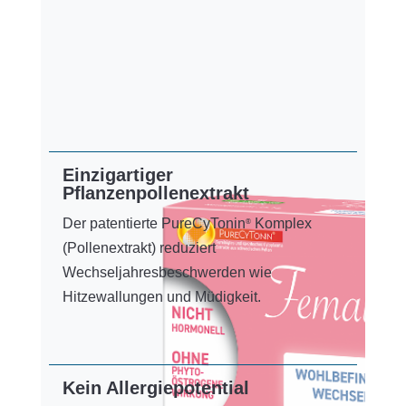
Einzigartiger
Pﬂanzenpollenextrakt
Der patentierte PureCyTonin
Komplex
®
(Pollenextrakt) reduziert
Wechseljahresbeschwerden wie
Hitzewallungen und Müdigkeit.
Kein Allergiepotential