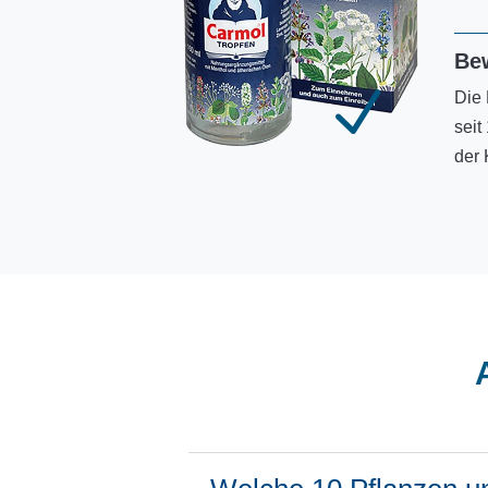
Be
N
Die 
seit
der 