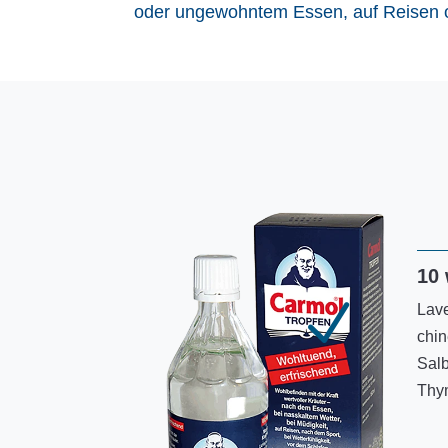
oder ungewohntem Essen, auf Reisen o
10 
N
Lave
chi
Salb
Thy